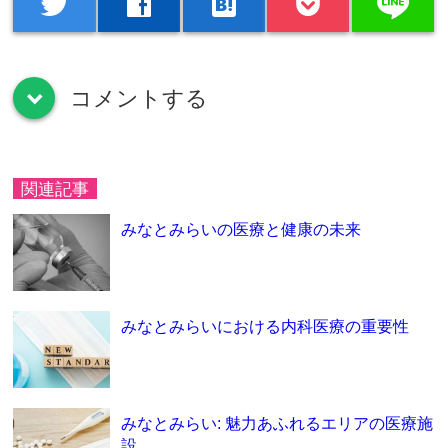
line
twitter
facebook
hatenabookmark
コメントする
down
関連記事
みなとみらいの医療と健康の未来
みなとみらいにおける内科医療の重要性
みなとみらい: 魅力あふれるエリアの医療施
設