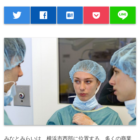
line
twitter
facebook
hatenabookmark
みなとみらいは、横浜市西部に位置する、多くの商業