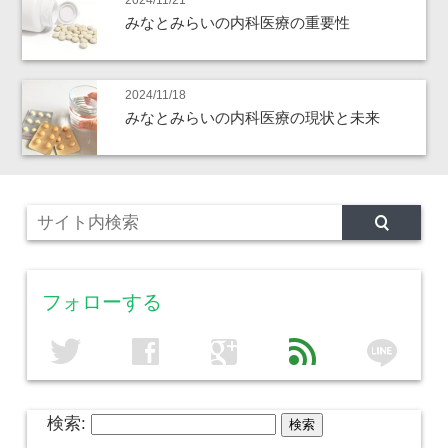
2024/11/21
みなとみらいの内科医療の重要性
2024/11/18
みなとみらいの内科医療の現状と未来
フォローする
line
twitter
facebook
google
feed
検索: