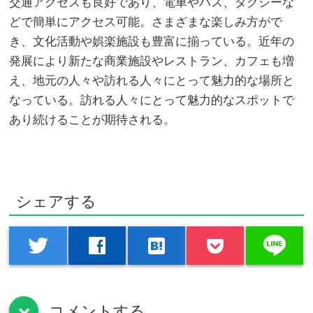
交通アクセスも良好であり、電車やバス、タクシーな
どで簡単にアクセス可能。さまざまな楽しみ方がで
き、文化活動や娯楽施設も豊富に揃っている。近年の
発展により新たな商業施設やレストラン、カフェも増
え、地元の人々や訪れる人々にとって魅力的な場所と
なっている。訪れる人々にとって魅力的なスポットで
あり続けることが期待される。
シェアする
line
twitter
facebook
hatenabookmark
コメントする
down